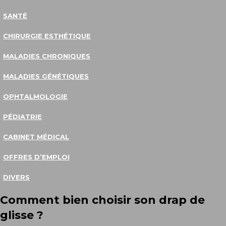
SANTÉ
CHIRURGIE ESTHÉTIQUE
MALADIES CHRONIQUES
MALADIES GÉNÉTIQUES
OPHTALMOLOGIE
PÉDIATRIE
CABINET MÉDICAL
OFFRES D’EMPLOI
DIVERS
Comment bien choisir son drap de
glisse ?