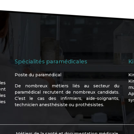
Spécialités paramédicales
K
Poste du paramédical
Ki
Ki
les
De nombreux métiers liés au secteur du
mu
ent
paramédical recrutent de nombreux candidats.
Ap
les
C’est le cas des infirmiers, aide-soignants,
sy
ies
technicien anesthésiste ou prothésistes.
Métiers de la santé et documentation médicale