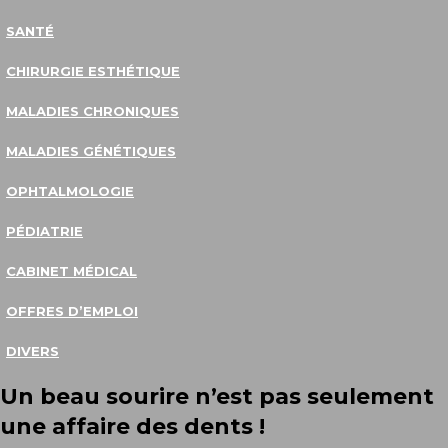
SANTÉ
CHIRURGIE ESTHÉTIQUE
MALADIES CHRONIQUES
MALADIES GÉNÉTIQUES
OPHTALMOLOGIE
PÉDIATRIE
CABINET MÉDICAL
OFFRES D’EMPLOI
DIVERS
Un beau sourire n’est pas seulement
une affaire des dents !