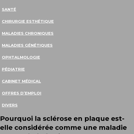
SANTÉ
CHIRURGIE ESTHÉTIQUE
MALADIES CHRONIQUES
MALADIES GÉNÉTIQUES
OPHTALMOLOGIE
PÉDIATRIE
CABINET MÉDICAL
OFFRES D’EMPLOI
DIVERS
Pourquoi la sclérose en plaque est-
elle considérée comme une maladie