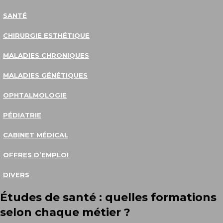
SANTÉ
CHIRURGIE ESTHÉTIQUE
MALADIES CHRONIQUES
MALADIES GÉNÉTIQUES
OPHTALMOLOGIE
PÉDIATRIE
CABINET MÉDICAL
OFFRES D’EMPLOI
DIVERS
Études de santé : quelles formations
selon chaque métier ?