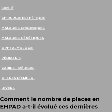
SANTÉ
CHIRURGIE ESTHÉTIQUE
MALADIES CHRONIQUES
MALADIES GÉNÉTIQUES
OPHTALMOLOGIE
PÉDIATRIE
CABINET MÉDICAL
OFFRES D’EMPLOI
DIVERS
Comment le nombre de places en
EHPAD a-t-il évolué ces dernières