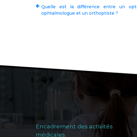
Quelle est la différence entre un opt
ophtalmologue et un orthoptiste ?
Encadrement des activités
médicales