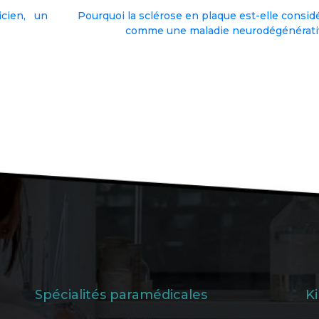
icien, un
Pourquoi la sclérose en plaque est-elle consid
comme une maladie neurodégénérati
Spécialités paramédicales
K