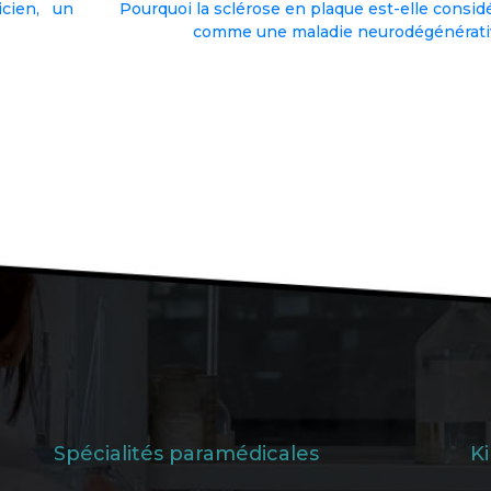
icien, un
Pourquoi la sclérose en plaque est-elle consid
comme une maladie neurodégénérati
Spécialités paramédicales
K