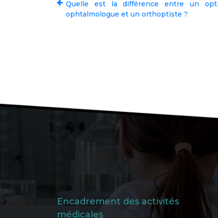
Quelle est la différence entre un opt
ophtalmologue et un orthoptiste ?
Encadrement des activités
médicales