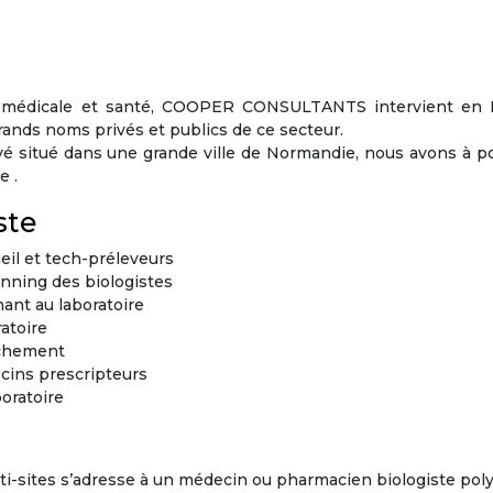
ie médicale et santé, COOPER CONSULTANTS intervient en 
rands noms privés et publics de ce secteur.
ivé situé dans une grande ville de Normandie, nous avons à p
e .
ste
eil et tech-préleveurs
anning des biologistes
ant au laboratoire
atoire
tachement
cins prescripteurs
boratoire
lti-sites s’adresse à un médecin ou pharmacien biologiste pol