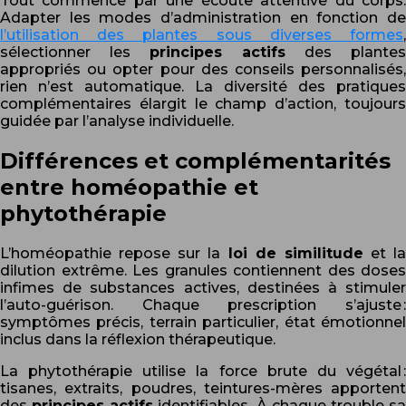
Tout commence par une écoute attentive du corps.
Adapter les modes d’administration en fonction de
l’utilisation des plantes sous diverses formes
,
sélectionner les
principes actifs
des plantes
appropriés ou opter pour des conseils personnalisés,
rien n’est automatique. La diversité des pratiques
complémentaires élargit le champ d’action, toujours
guidée par l’analyse individuelle.
Différences et complémentarités
entre homéopathie et
phytothérapie
L’homéopathie repose sur la
loi de similitude
et la
dilution extrême. Les granules contiennent des doses
infimes de substances actives, destinées à stimuler
l’auto-guérison. Chaque prescription s’ajuste :
symptômes précis, terrain particulier, état émotionnel
inclus dans la réflexion thérapeutique.
La phytothérapie utilise la force brute du végétal :
tisanes, extraits, poudres, teintures-mères apportent
des
principes actifs
identifiables. À chaque trouble s