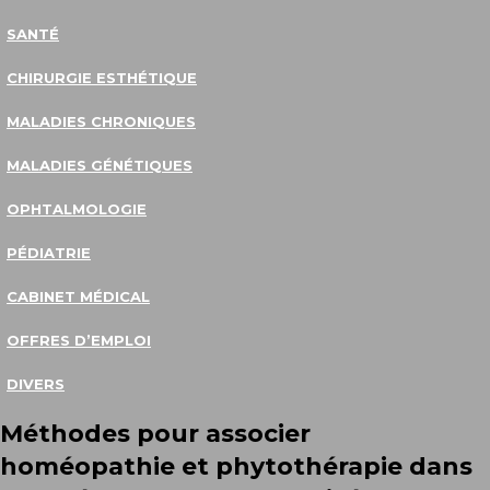
SANTÉ
CHIRURGIE ESTHÉTIQUE
MALADIES CHRONIQUES
MALADIES GÉNÉTIQUES
OPHTALMOLOGIE
PÉDIATRIE
CABINET MÉDICAL
OFFRES D’EMPLOI
DIVERS
Méthodes pour associer
homéopathie et phytothérapie dans