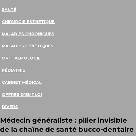
SANTÉ
CHIRURGIE ESTHÉTIQUE
MALADIES CHRONIQUES
MALADIES GÉNÉTIQUES
OPHTALMOLOGIE
PÉDIATRIE
CABINET MÉDICAL
OFFRES D’EMPLOI
DIVERS
Médecin généraliste : pilier invisible
de la chaîne de santé bucco-dentaire