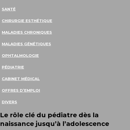
SANTÉ
CHIRURGIE ESTHÉTIQUE
MALADIES CHRONIQUES
MALADIES GÉNÉTIQUES
OPHTALMOLOGIE
PÉDIATRIE
CABINET MÉDICAL
OFFRES D’EMPLOI
DIVERS
Le rôle clé du pédiatre dès la
naissance jusqu’à l’adolescence