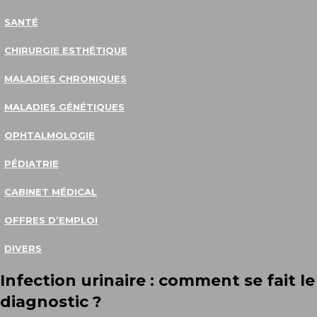
SANTÉ
CHIRURGIE ESTHÉTIQUE
MALADIES CHRONIQUES
MALADIES GÉNÉTIQUES
OPHTALMOLOGIE
PÉDIATRIE
CABINET MÉDICAL
OFFRES D’EMPLOI
DIVERS
Infection urinaire : comment se fait le
diagnostic ?