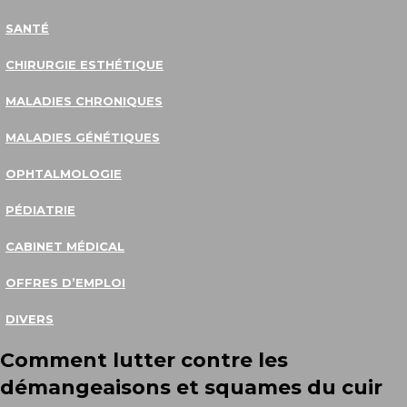
SANTÉ
CHIRURGIE ESTHÉTIQUE
MALADIES CHRONIQUES
MALADIES GÉNÉTIQUES
OPHTALMOLOGIE
PÉDIATRIE
CABINET MÉDICAL
OFFRES D’EMPLOI
DIVERS
Comment lutter contre les
démangeaisons et squames du cuir