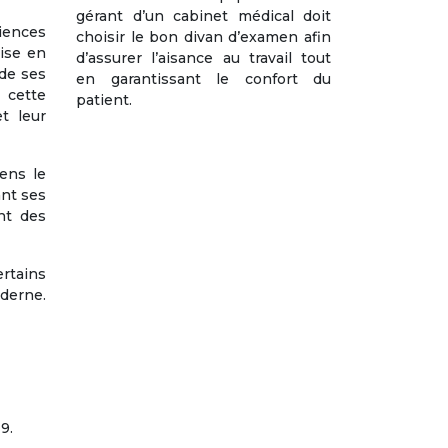
gérant d’un cabinet médical doit
iences
choisir le bon divan d’examen afin
mise en
d’assurer l’aisance au travail tout
 de ses
en garantissant le confort du
 cette
patient.
t leur
ens le
ant ses
nt des
ertains
oderne.
9.