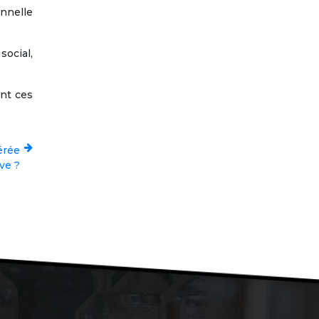
onnelle
ocial,
ont ces
érée
ve ?