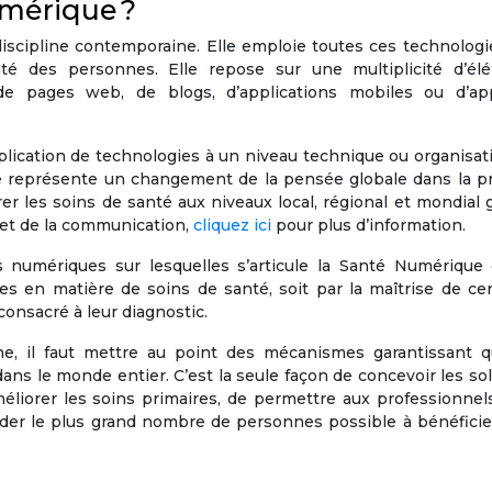
umérique ?
scipline contemporaine. Elle emploie toutes ces technologie
té des personnes. Elle repose sur une multiplicité d’él
e de pages web, de blogs, d’applications mobiles ou d’app
pplication de technologies à un niveau technique ou organisat
le représente un changement de la pensée globale dans la p
er les soins de santé aux niveaux local, régional et mondial 
n et de la communication,
cliquez ici
pour plus d’information.
 numériques sur lesquelles s’articule la Santé Numérique 
nes en matière de soins de santé, soit par la maîtrise de ce
consacré à leur diagnostic.
igne, il faut mettre au point des mécanismes garantissant q
dans le monde entier. C’est la seule façon de concevoir les so
orer les soins primaires, de permettre aux professionnels
aider le plus grand nombre de personnes possible à bénéficie