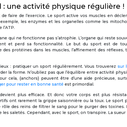
 : une activité physique régulière !
 de faire de l’exercice. Le sport active vos muscles en décl
ar exemple, les enzymes et les organelles comme les mitocho
e l’ATP.
gane qui ne fonctionne pas s’atrophie. L’organe qui reste sou
nt et perd sa fonctionnalité. Le but du sport est de tout
se des protéines dans les muscles, l’affinement des réflexes, 
ieux : pratiquer un sport régulièrement. Vous trouverez
sur 
der la forme. N’oubliez pas que l’équilibre entre activité phys
pour cela, {anchors} peuvent être d’une aide précieuse, sur
er pour rester en bonne santé
est primordial.
evient plus efficace. Et donc votre corps est plus résista
ortifs ont rarement la grippe saisonnière ou la toux. Le sport
e rôle des reins de filtrer le sang pour le purger des toxines. 
e les saletés. Cependant, avec le sport, on transpire. La sueur