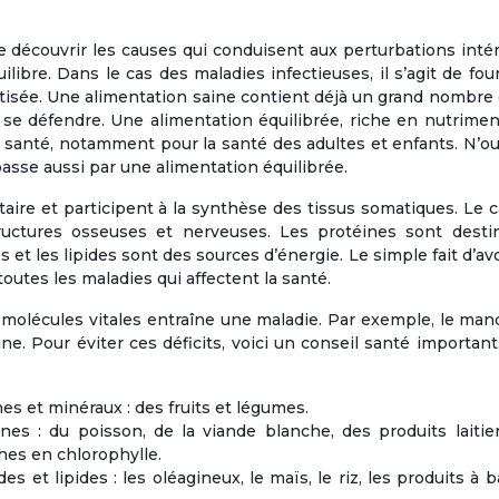
de découvrir les causes qui conduisent aux perturbations inté
uilibre. Dans le cas des maladies infectieuses, il s’agit de fou
tisée. Une alimentation saine contient déjà un grand nombre
se défendre. Une alimentation équilibrée, riche en nutrimen
 santé, notamment pour la santé des adultes et enfants. N’o
sse aussi par une alimentation équilibrée.
ire et participent à la synthèse des tissus somatiques. Le 
ructures osseuses et nerveuses. Les protéines sont desti
s et les lipides sont des sources d’énergie. Le simple fait d’av
utes les maladies qui affectent la santé.
es molécules vitales entraîne une maladie. Par exemple, le ma
e. Pour éviter ces déficits, voici un conseil santé important
es et minéraux : des fruits et légumes.
nes : du poisson, de la viande blanche, des produits laitie
hes en chlorophylle.
s et lipides : les oléagineux, le maïs, le riz, les produits à 