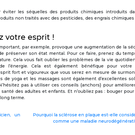
 éviter les séquelles des produits chimiques introduits da
oduits non traités avec des pesticides, des engrais chimiques
 votre esprit !
ss important, par exemple, provoque une augmentation de la sé
 de préserver son état mental. Pour ce faire, prenez du tem
ture. Cela vous fait oublier les problèmes de la vie quotidie
de l’énergie. Cela est également bénéfique pour votre 
 esprit fort et vigoureux que vous serez en mesure de surmon
es de yoga et les massages sont également d’excellentes so
 N’hésitez pas à utiliser ces conseils {anchors} pour améliore
santé des adultes et enfants. Et n’oubliez pas : bouger pour
 long terme.
icien, un
Pourquoi la sclérose en plaque est-elle consid
comme une maladie neurodégénérati