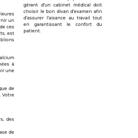
gérant d’un cabinet médical doit
choisir le bon divan d’examen afin
rieures
d’assurer l’aisance au travail tout
rnir un
en garantissant le confort du
 de ces
patient.
ts, est
ublions
calcium
nées à
oir une
nque de
. Votre
rs, des
base de