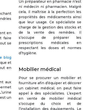
Un préparateur en pharmacie n’est
ni médecin ni pharmacien. Malgré
cela, il maîtrise à la perfection les
enchant
propriétés des médicaments ainsi
ndries
que leur usage. Ce spécialiste se
charge de la gestion des stocks et
de la vente des remèdes. Il
vent en
s’occupe de préparer les
 faire
prescriptions médicales en
tout se
respectant les doses et normes
d’hygiène.
le blog
ique et
tout en
Mobilier médical
Pour se procurer un mobilier et
nt aux
fourniture afin d’équiper et décorer
 permet
un cabinet médical, on peut faire
L’urine
appel à des spécialistes. L’expert
 est un
en vente de mobilier médical
s’occupe du choix et de
l’installation des équipements. Le