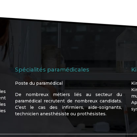
Spécialités paramédicales
K
Poste du paramédical
Ki
Ki
les
De nombreux métiers liés au secteur du
mu
ent
paramédical recrutent de nombreux candidats.
Ap
les
C’est le cas des infirmiers, aide-soignants,
sy
ies
technicien anesthésiste ou prothésistes.