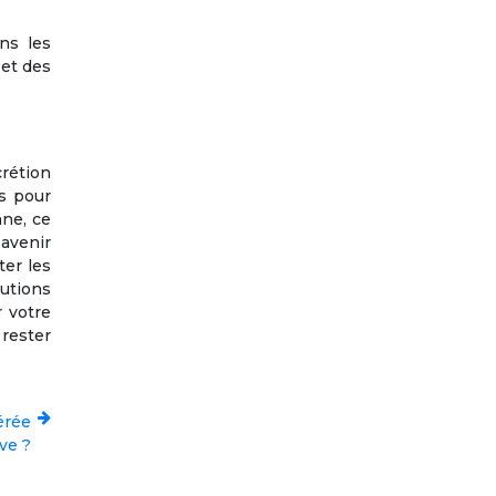
ns les
 et des
crétion
ps pour
nne, ce
avenir
ter les
lutions
r votre
 rester
érée
ve ?