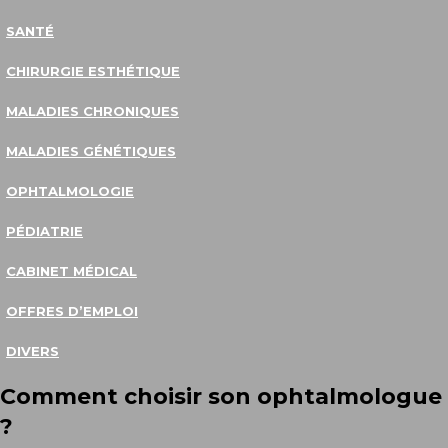
SANTÉ
CHIRURGIE ESTHÉTIQUE
MALADIES CHRONIQUES
MALADIES GÉNÉTIQUES
OPHTALMOLOGIE
PÉDIATRIE
CABINET MÉDICAL
OFFRES D’EMPLOI
DIVERS
Comment choisir son ophtalmologue
?