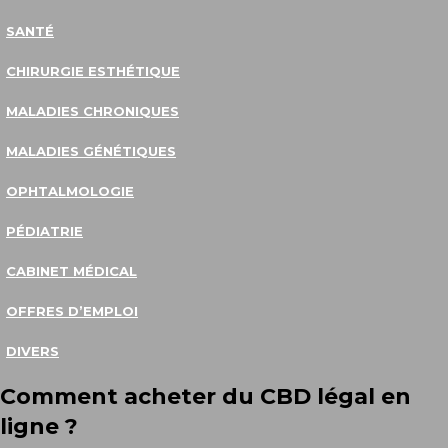
SANTÉ
CHIRURGIE ESTHÉTIQUE
MALADIES CHRONIQUES
MALADIES GÉNÉTIQUES
OPHTALMOLOGIE
PÉDIATRIE
CABINET MÉDICAL
OFFRES D’EMPLOI
DIVERS
Comment acheter du CBD légal en
ligne ?