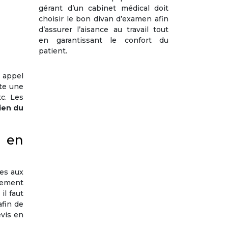
gérant d’un cabinet médical doit
choisir le bon divan d’examen afin
d’assurer l’aisance au travail tout
en garantissant le confort du
patient.
t appel
ite une
c. Les
ien du
d en
ées aux
lement
il faut
afin de
evis en