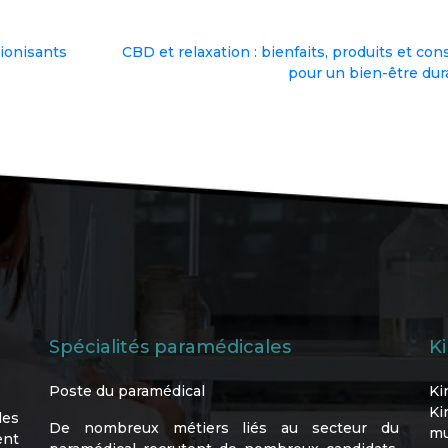
ionisants
CBD et relaxation : bienfaits, produits et con
pour un bien-être dur
Spécialités paramédicales
K
Poste du paramédical
Ki
Ki
les
De nombreux métiers liés au secteur du
mu
ent