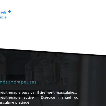
seils
able
inésithérapeutes
nésithérapie passive : Étirement musculaire…
nésithérapie active : Exercice manuel ou
sculaire pratiqué