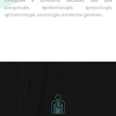
consacrés à différents secteurs tels que
allergologie
,
épidémiologie
,
gynécologie
,
ophtalmologie
,
neurologie
,
médecine générale
.