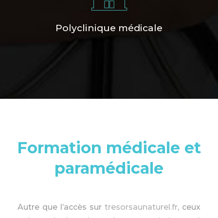
Polyclinique médicale
Formation médicale et
paramédicale
Autre que l’accès sur
tresorsaunaturel.fr
, ceux