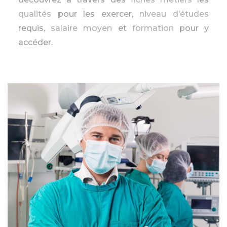
qualités
pour les exercer,
niveau d’études
requis,
salaire moyen
et
formation
pour y
accéder.