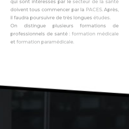
qui sont intéressés par le
secteur de la santé
doivent tous commencer par la
PACES
. Après,
il faudra poursuivre de très longues
études
.
On distingue plusieurs formations de
professionnels de santé :
formation médicale
et
formation paramédicale
.